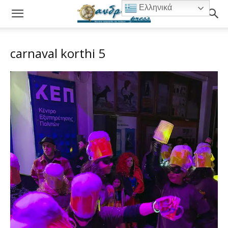
Ελληνικά
carnaval korthi 5