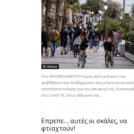
Εν Λευκω
Tου ΑΝΤΩΝΗ ΜΑΡΓΕΤΗ Είμαι από εκείνους που
φοβήθηκαν και πειθάρχησαν στα μέτρα κοινωνική
αποστασιοποίησης για την αποφυγή της διασπορ
του Covid 19, όπως άλλωστε και...
Επρεπε… αυτές οι σκάλες, να
φτιαχτούν!