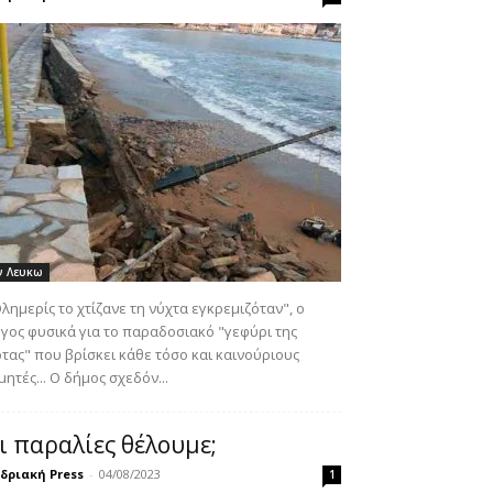
ν Λευκω
λημερίς το χτίζανε τη νύχτα εγκρεμιζόταν", ο
γος φυσικά για το παραδοσιακό "γεφύρι της
τας" που βρίσκει κάθε τόσο και καινούριους
μητές... Ο δήμος σχεδόν...
ι παραλίες θέλουμε;
δριακή Press
-
04/08/2023
1