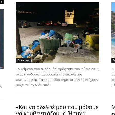
1
Εν Λευκω
Ε
Το κείμενο που ακολουθεί γράφτηκε τον Ιούλιο 2019,
Δι
όταν η Άνδρος παρουσίαζε την εικόνα της
δυ
φωτογραφίας. Τα σκουπίδια σήμερα 12.9.2019 έχουν
κα
μαζευτεί σχεδόν από...
μέ
ο,
«Και να αδελφέ μου που μάθαμε
Μ
να κουβεντιάζουμε, Ήσυχα,
Αν