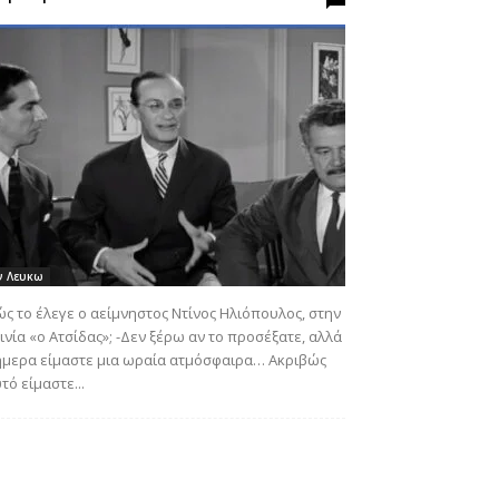
ν Λευκω
ς το έλεγε ο αείμνηστος Ντίνος Ηλιόπουλος, στην
ινία «ο Ατσίδας»; -Δεν ξέρω αν το προσέξατε, αλλά
μερα είμαστε μια ωραία ατμόσφαιρα… Ακριβώς
τό είμαστε...