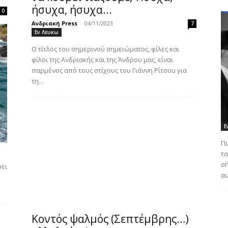
ήσυχα, ήσυχα...
0
Ανδριακή Press
-
04/11/2023
7
Εν Λευκω
Ο τίτλος του σημερινού σημειώματος, φίλες και
φίλοι της Ανδριακής και της Άνδρου μας, είναι
παρμένος από τους στίχους του Γιάννη Ρίτσου για
τη...
Ε
Πώ
τα
σή
φει
αυ
Κοντός ψαλμός (Σεπτέμβρης…)