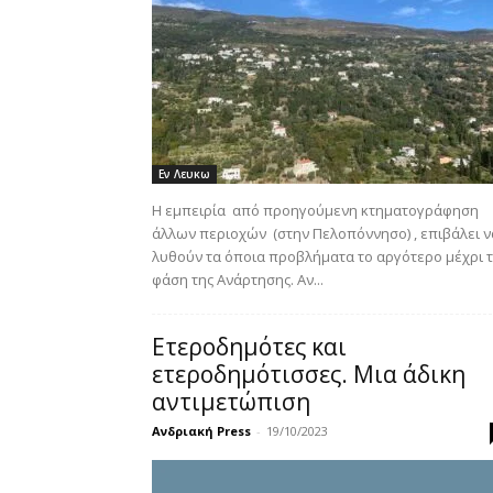
Εν Λευκω
Η εμπειρία από προηγούμενη κτηματογράφηση
άλλων περιοχών (στην Πελοπόννησο) , επιβάλει ν
λυθούν τα όποια προβλήματα το αργότερο μέχρι 
φάση της Ανάρτησης. Αν...
Ετεροδημότες και
ετεροδημότισσες. Μια άδικη
αντιμετώπιση
Ανδριακή Press
-
19/10/2023