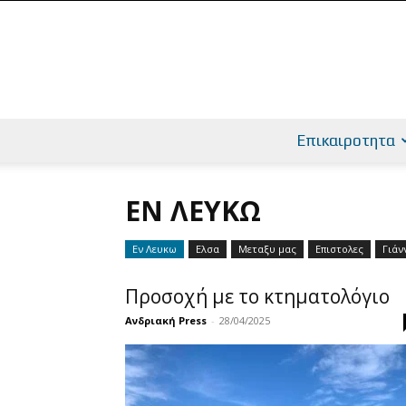
Επικαιροτητα
ΕΝ ΛΕΥΚΩ
Εν Λευκω
Ελσα
Μεταξυ μας
Επιστολες
Γιάν
Προσοχή με το κτηματολόγιο
Ανδριακή Press
-
28/04/2025