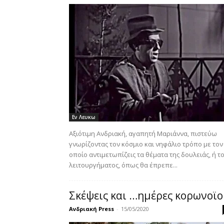
Εν Λευκω
Αξιότιμη Ανδριακή, αγαπητή Μαριάννα, πιστεύω
γνωρίζοντας τον κόσμιο και νηφάλιο τρόπο με τον
οποίο αντιμετωπίζεις τα θέματα της δουλειάς, ή τ
λειτουργήματος, όπως θα έπρεπε...
Σκέψεις και …ημέρες κορωνοϊο
Ανδριακή Press
-
15/05/2020