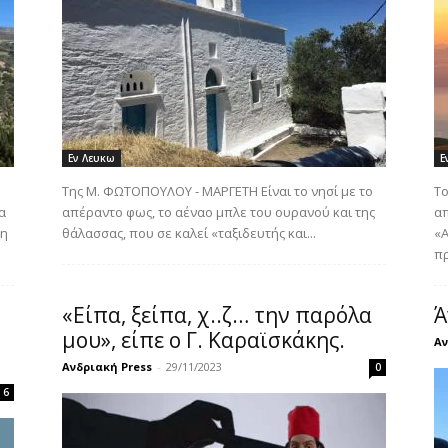
Εν Λευκω
Ε
Της Μ. ΦΩΤΟΠΟΥΛΟΥ - ΜΑΡΓΕΤΗ Είναι το νησί µε το
Το
α
απέραντο φως, το αέναο µπλε του ουρανού και της
απ
τη
θάλασσας, που σε καλεί «ταξιδευτής και...
«Α
πρ
«Είπα, ξείπα, χ..ζ… την παρόλα
Ά
μου», είπε ο Γ. Καραϊσκάκης.
Αν
Ανδριακή Press
-
29/11/2023
0
6