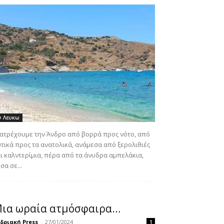
ν Λευκω
ατρέχουμε την Άνδρο από βορρά προς νότο, από
τικά προς τα ανατολικά, ανάμεσα από ξερολιθιές
ι καλντερίμια, πέρα από τα άνυδρα αμπελάκια,
σα σε...
ια ωραία ατμόσφαιρα…
δριακή Press
-
27/01/2024
1