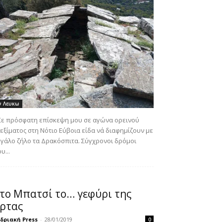
ν Λευκω
ε πρόσφατη επίσκεψη μου σε αγώνα ορεινού
εξίματος στη Νότιο Εύβοια είδα νά διαφημίζουν με
γάλο ζήλο τα Δρακόσπιτα. Σύγχρονοι δρόμοι
υ...
το Μπατσί το… γεφύρι της
ρτας
δριακή Press
-
28/01/2019
0