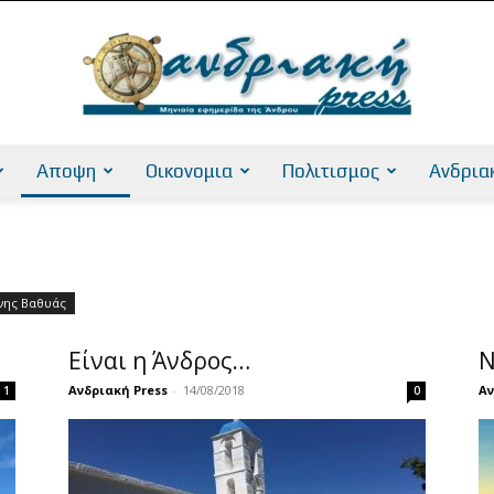
Αποψη
Οικονομια
Πολιτισμος
Ανδρια
AndriakiPress
νης Βαθυάς
Είναι η Άνδρος…
Ν
Ανδριακή Press
-
14/08/2018
Αν
1
0