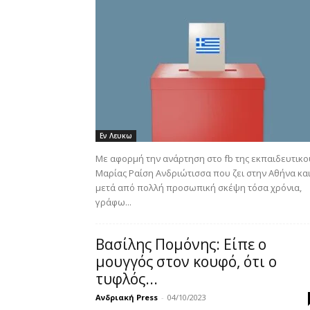
Εν Λευκω
Με αφορμή την ανάρτηση στο fb της εκπαιδευτικο
Μαρίας Ραίση Ανδριώτισσα που ζει στην Αθήνα κα
μετά από πολλή προσωπική σκέψη τόσα χρόνια,
γράφω...
Βασίλης Πομόνης: Είπε ο
μουγγός στον κουφό, ότι ο
τυφλός...
Ανδριακή Press
-
04/10/2023