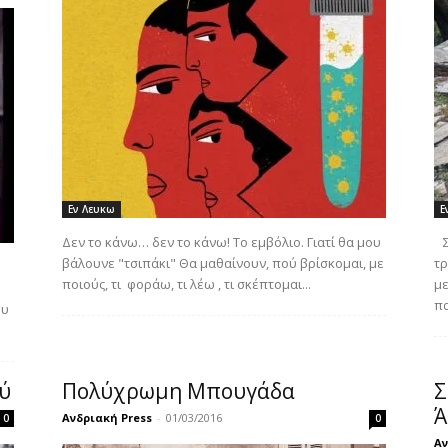
Εν Λευκω
Ε
Δεν το κάνω… δεν το κάνω! Το εμβόλιο. Γιατί θα μου
Σ
βάλουνε "τσιπάκι" Θα μαθαίνουν, πού βρίσκομαι, με
τρ
ποιούς, τι φοράω, τι λέω , τι σκέπτομαι...
με
πο
ου
ύ
Πολύχρωμη Μπουγάδα
Σ
Ά
Ανδριακή Press
-
01/03/2016
0
0
Αν