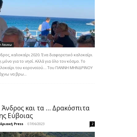
ν Λευκω
δρος, καλοκαίρι 2020. Ένα διαφορετικό καλοκαίρι
ι μόνο για το νησί. Αλλά για όλο τον κόσμο. Το
αλοκαίρι του κορονοϊού… Του ΓΙΑΝΝΗ ΜΗΝΔΡΙΝΟΥ
χνω να βρω...
 Άνδρος και τα … Δρακόσπιτα
ης Εύβοιας
δριακή Press
-
07/06/2023
2