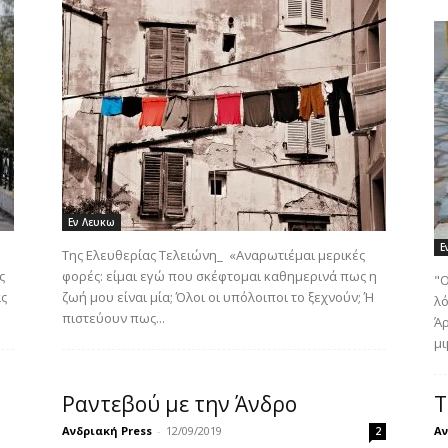
Εν Λευκω
Ε
Της Ελευθερίας Τελειώνη_ «Αναρωτιέμαι μερικές
ς
φορές: είμαι εγώ που σκέφτομαι καθημερινά πως η
"Ο
άς
ζωή μου είναι μία; Όλοι οι υπόλοιποι το ξεχνούν; Ή
λό
πιστεύουν πως...
Άρ
μι
Ραντεβού με την Άνδρο
Τ
Ανδριακή Press
-
12/09/2019
Αν
2