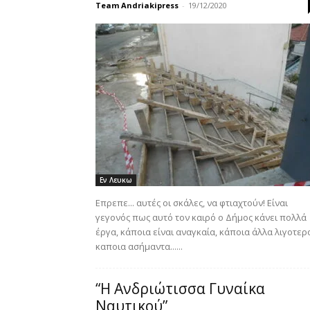
Team Andriakipress
-
19/12/2020
Εν Λευκω
Επρεπε... αυτές οι σκάλες, να φτιαχτούν! Είναι
γεγονός πως αυτό τον καιρό ο Δήμος κάνει πολλά
έργα, κάποια είναι αναγκαία, κάποια άλλα λιγοτερ
καποια ασήμαντα......
“Η Ανδριώτισσα Γυναίκα
Ναυτικού”