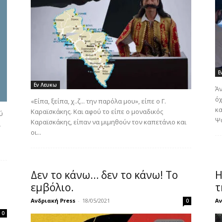
Ε
Εν Λευκω
Άν
όχ
«Είπα, ξείπα, χ..ζ... την παρόλα μου», είπε ο Γ.
κ
Καραϊσκάκης. Και αφού το είπε ο μοναδικός
ύ
Ψά
Καραϊσκάκης, είπαν να μιμηθούν τον καπετάνιο και
ι
οι...
Δεν το κάνω… δεν το κάνω! Το
Η
εμβόλιο.
τ
Ανδριακή Press
-
18/05/2021
Αν
0
0