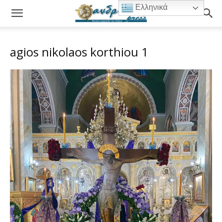
Ελληνικά
agios nikolaos korthiou 1