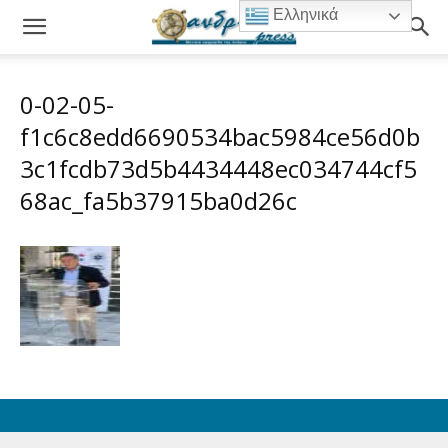
Ελληνικά
0-02-05-
f1c6c8edd6690534bac5984ce56d0b
3c1fcdb73d5b4434448ec034744cf5
68ac_fa5b37915ba0d26c