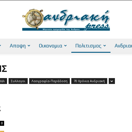
Αποψη
Οικονομια
Πολιτισμος
Ανδρια
AndriakiPress
ΙΣ
βάλ
Συλλογοι
Λαογραφία-Παράδοση
70 Χρόνια Ανδριακή
ς
0