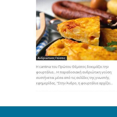
Ανδριώτικες Γεύσεις
Η cantina του Πρώτου Θέματος δοκιμάζει την
φουρτάλια... Η παραδοσιακή ανδριώτικη γεύση
συστήνεται μέσα από τις σελίδες της γνωστής
εφημερίδας. "Στην Άνδρο, η φουρτάλια αρχίζει...