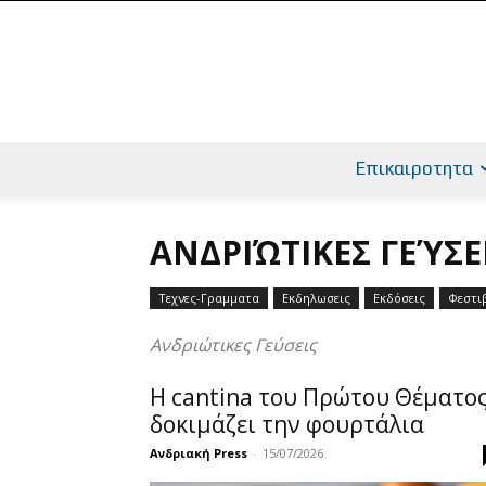
Επικαιροτητα
ΑΝΔΡΙΏΤΙΚΕΣ ΓΕΎΣΕ
Τεχνες-Γραμματα
Εκδηλωσεις
Εκδόσεις
Φεστι
Ανδριώτικες Γεύσεις
Η cantina του Πρώτου Θέματο
δοκιμάζει την φουρτάλια
Ανδριακή Press
-
15/07/2026