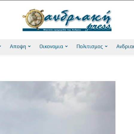
Αποψη
Οικονομια
Πολιτισμος
Ανδρια
AndriakiPress