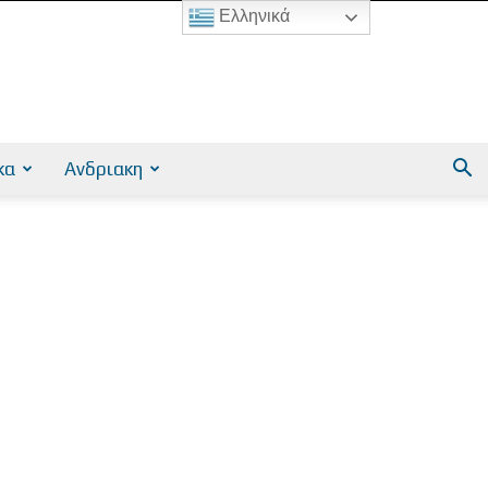
Ελληνικά
κα
Ανδριακη