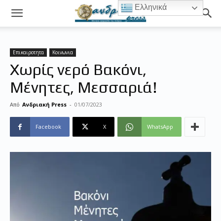
Ελληνικά
Επικαιροτητα
Κοινωνια
Χωρίς νερό Βακόνι,
Μένητες, Μεσσαριά!
Από
Ανδριακή Press
-
01/07/2023
Facebook
X
WhatsApp