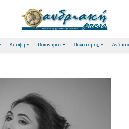
Αποψη
Οικονομια
Πολιτισμος
Ανδρια
AndriakiPress