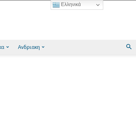
Ελληνικά
κα
Ανδριακη