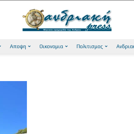
Αποψη
Οικονομια
Πολιτισμος
Ανδρια
AndriakiPress