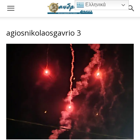
Ελληνικά
agiosnikolaosgavrio 3