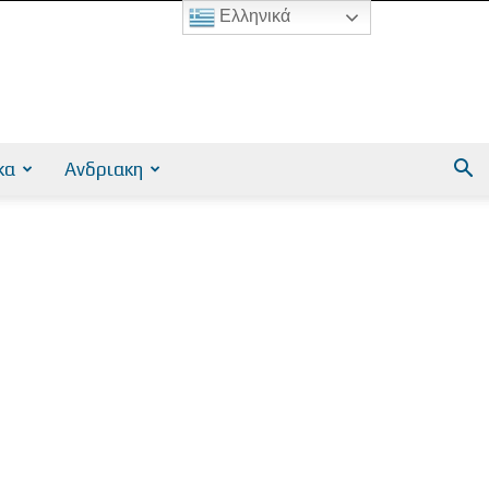
Ελληνικά
κα
Ανδριακη