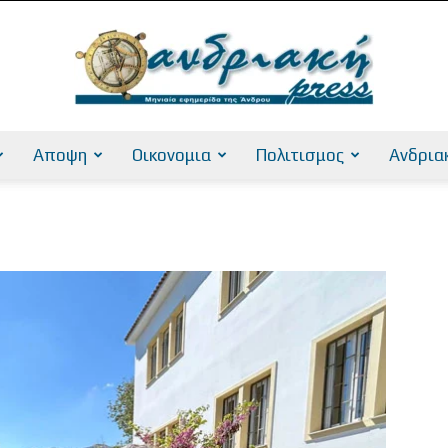
Αποψη
Οικονομια
Πολιτισμος
Ανδρια
AndriakiPress