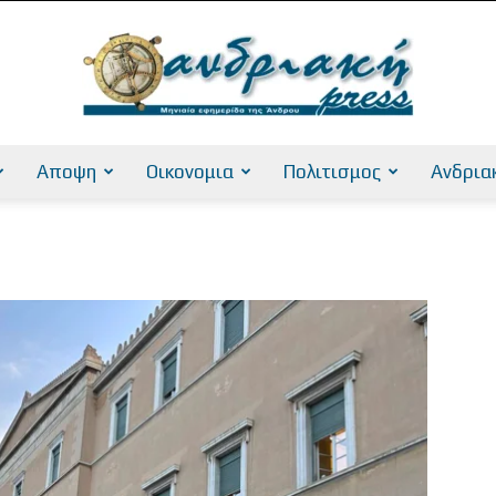
Αποψη
Οικονομια
Πολιτισμος
Ανδρια
AndriakiPress