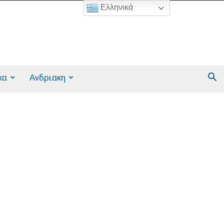
Ελληνικά
κα
Ανδριακη