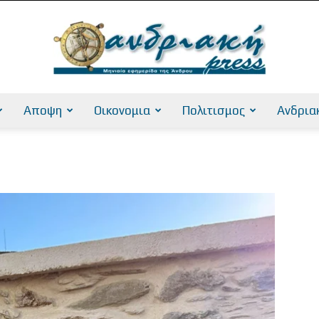
Αποψη
Οικονομια
Πολιτισμος
Ανδρια
AndriakiPress