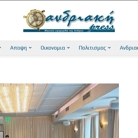
Αποψη
Οικονομια
Πολιτισμος
Ανδρια
AndriakiPress