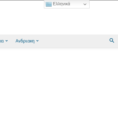
Ελληνικά
κα
Ανδριακη