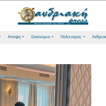
Αποψη
Οικονομια
Πολιτισμος
Ανδρια
AndriakiPress