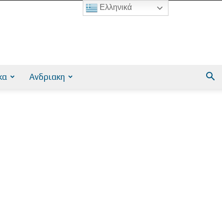
Ελληνικά
κα
Ανδριακη