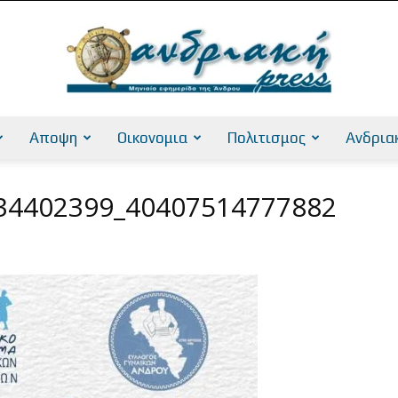
Αποψη
Οικονομια
Πολιτισμος
Ανδρια
AndriakiPress
34402399_40407514777882