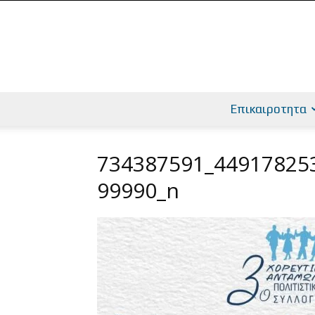
Επικαιροτητα
734387591_44917825
99990_n