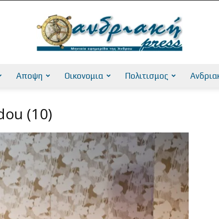
Αποψη
Οικονομια
Πολιτισμος
Ανδρια
AndriakiPress
dou (10)