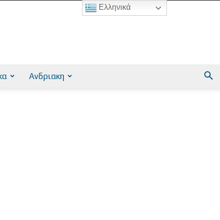
Ελληνικά
κα
Ανδριακη