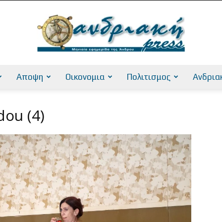
Αποψη
Οικονομια
Πολιτισμος
Ανδρια
AndriakiPress
dou (4)