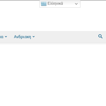
Ελληνικά
κα
Ανδριακη