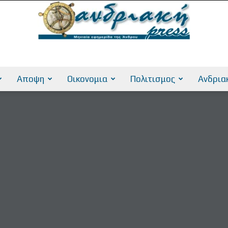
AndriakiPress
Αποψη
Οικονομια
Πολιτισμος
Ανδρια