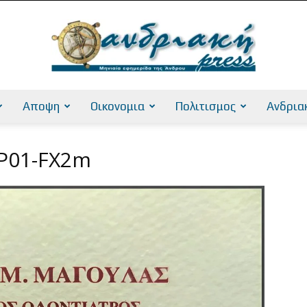
Αποψη
Οικονομια
Πολιτισμος
Ανδρια
AndriakiPress
 P01-FX2m