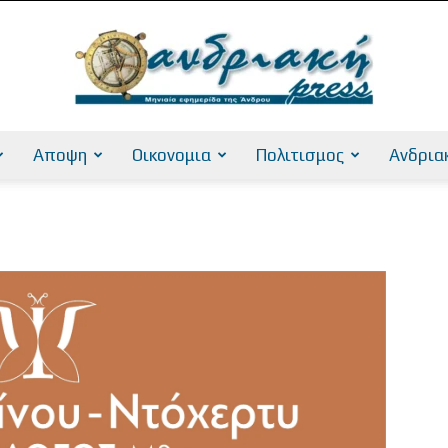
Αποψη
Οικονομια
Πολιτισμος
Ανδρια
AndriakiPress