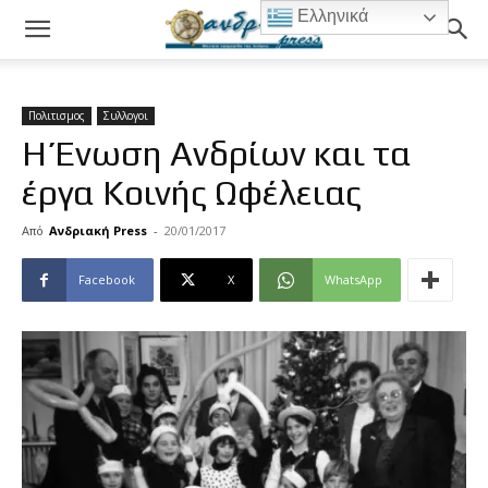
Ελληνικά
Πολιτισμος
Συλλογοι
Η Ένωση Ανδρίων και τα
έργα Κοινής Ωφέλειας
Από
Ανδριακή Press
-
20/01/2017
Facebook
X
WhatsApp