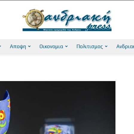
Αποψη
Οικονομια
Πολιτισμος
Ανδρια
AndriakiPress