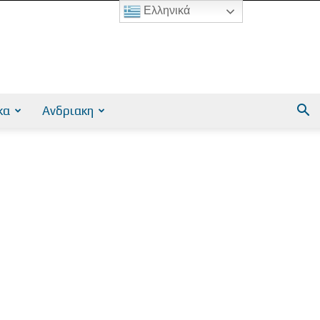
Ελληνικά
κα
Ανδριακη