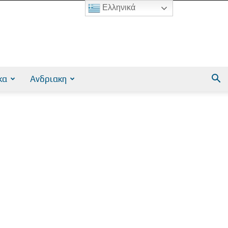
Ελληνικά
κα
Ανδριακη