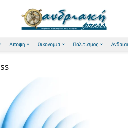
Αποψη
Οικονομια
Πολιτισμος
Ανδρια
AndriakiPress
iss