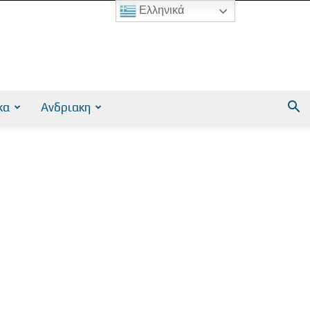
Ελληνικά
κα
Ανδριακη