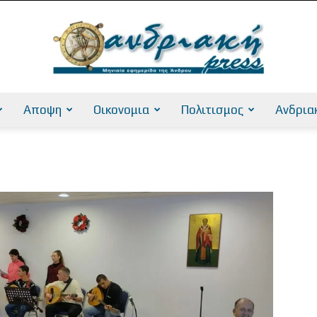
Αποψη
Οικονομια
Πολιτισμος
Ανδρια
AndriakiPress