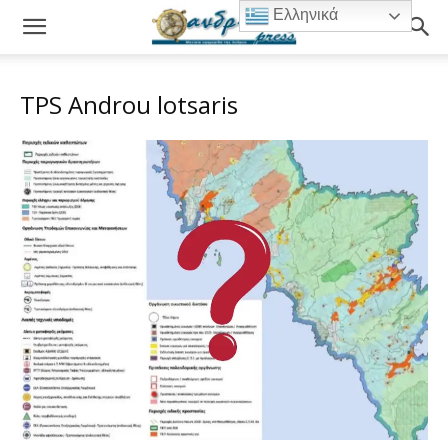
Ελληνικά
TPS Androu lotsaris