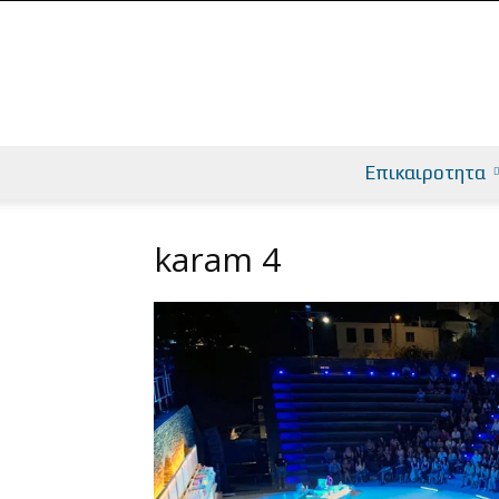
Επικαιροτητα
karam 4