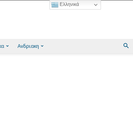
Ελληνικά
κα
Ανδριακη