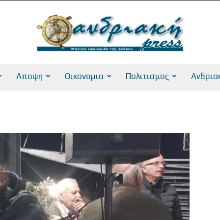
Αποψη
Οικονομια
Πολιτισμος
Ανδρια
AndriakiPress