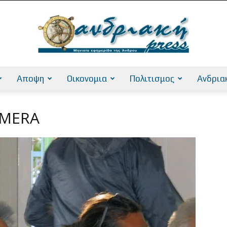
Αποψη
Οικονομια
Πολιτισμος
Ανδρια
AndriakiPress
AMERA