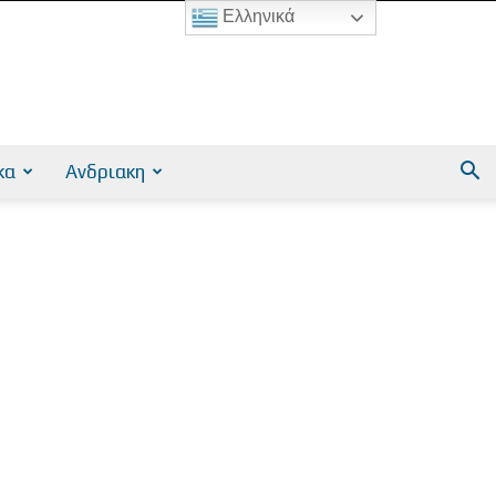
Ελληνικά
κα
Ανδριακη