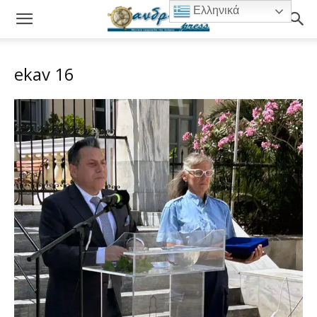
Ελληνικά
ekav 16