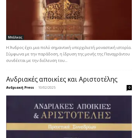
Μπάλκας
Η Άνδρος έχει μια πολύ σημαντική υπερχιλιετή μοναστική ιστορία.
Σύμφωνα με την παράδοση, η ίδρυση της μονής της Παναχράντου
συνδέεται με την διέλευση του...
Ανδριακές αποικίες και Αριστοτέλης
Ανδριακή Press
-
10/02/2025
0