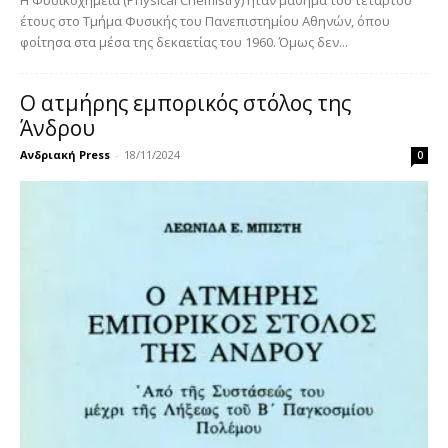
Η Φυσικοχημεία (Physical Chemistry) ήταν μάθημα του τέταρτου
έτους στο Τμήμα Φυσικής του Πανεπιστημίου Αθηνών, όπου
φοίτησα στα μέσα της δεκαετίας του 1960. Όμως δεν...
Ο ατμήρης εμπορικός στόλος της
Άνδρου
Ανδριακή Press
-
18/11/2024
0