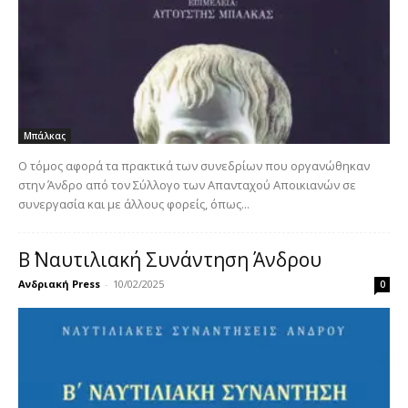
Μπάλκας
Ο τόμος αφορά τα πρακτικά των συνεδρίων που οργανώθηκαν
στην Άνδρο από τον Σύλλογο των Απανταχού Αποικιανών σε
συνεργασία και με άλλους φορείς, όπως...
Β΄ Ναυτιλιακή Συνάντηση Άνδρου
Ανδριακή Press
-
10/02/2025
0