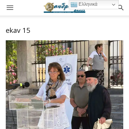
Ελληνικά
ekav 15