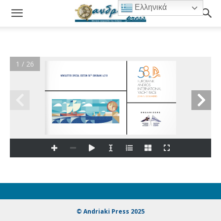
Ελληνικά
1 / 26
ΝΕ
WSLETTER SPECIAL EDITION 58
EUROBANK A.I.Y.R
TH
© Andriaki Press 2025