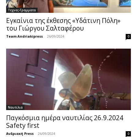
Τεχνες-Γραμματα
Εγκαίνια της έκθεσης «Υδάτινη Πόλη»
του Γιώργου Σαλταφέρου
Team Andriakipress
-
26/09/2024
0
Ναυτιλια
Παγκόσμια ημέρα ναυτιλίας 26.9.2024
Safety first
Ανδριακή Press
-
26/09/2024
0