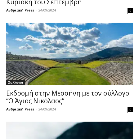
Κυριακή του Σεπτέμβρη
Ανδριακή Press
-
24/09/2024
0
Συλλογοι
Εκδρομή στην Μεσσήνη με τον σύλλογο
“Ο Άγιος Νικόλαος”
Ανδριακή Press
-
24/09/2024
0