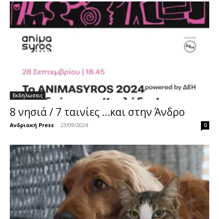
Εκδηλωσεις
8 νησιά / 7 ταινίες …και στην Άνδρο
Ανδριακή Press
-
23/09/2024
0