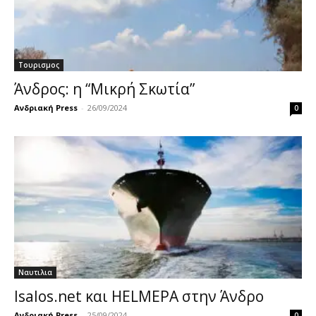
Τουρισμος
Άνδρος: η “Μικρή Σκωτία”
Ανδριακή Press
-
26/09/2024
0
Ναυτιλια
Isalos.net και HELMEPA στην Άνδρο
Ανδριακή Press
-
25/09/2024
0