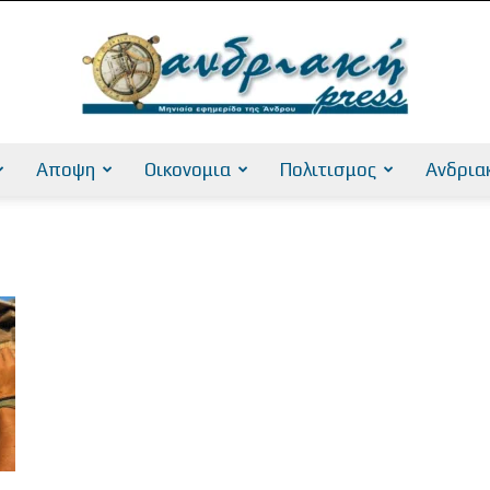
Αποψη
Οικονομια
Πολιτισμος
Ανδρια
AndriakiPress