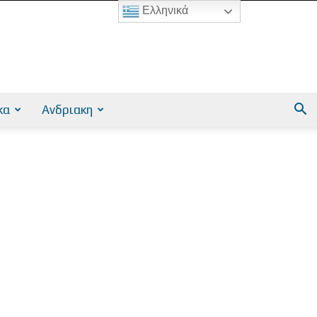
Ελληνικά
κα
Ανδριακη