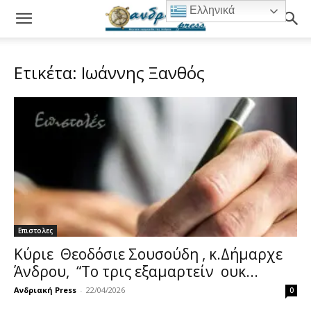
Ελληνικά
Ετικέτα: Ιωάννης Ξανθός
Επιστολες
Κύριε Θεοδόσιε Σουσούδη , κ.Δήμαρχε
Άνδρου, “Το τρις εξαμαρτείν ουκ...
Ανδριακή Press
-
22/04/2026
0