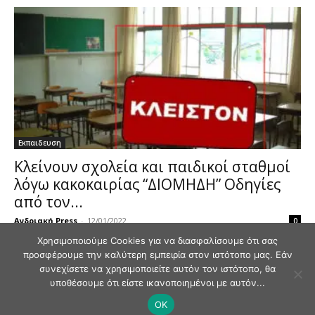
Εκπαιδευση
Κλείνουν σχολεία και παιδικοί σταθμοί
λόγω κακοκαιρίας “ΔΙΟΜΗΔΗ” Οδηγίες
από τον...
Ανδριακή Press
-
12/01/2022
0
Χρησιμοποιούμε Cookies για να διασφαλίσουμε ότι σας
προσφέρουμε την καλύτερη εμπειρία στον ιστότοπο μας. Εάν
συνεχίσετε να χρησιμοποιείτε αυτόν τον ιστότοπο, θα
υποθέσουμε ότι είστε ικανοποιημένοι με αυτόν...
OK
© Andriaki Press 2025