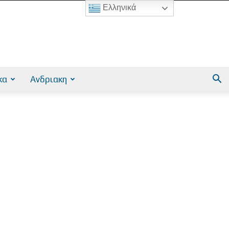
Ελληνικά
κα
Ανδριακη