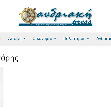
Αποψη
Οικονομια
Πολιτισμος
Ανδρια
AndriakiPress
νάρης