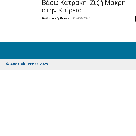
Βάσω Κατράκη- Ζιζή Μακρή
στην Καΐρειο
Ανδριακή Press
-
06/08/2025
© Andriaki Press 2025