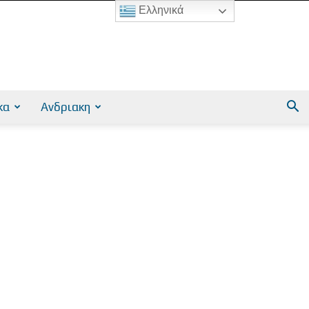
Ελληνικά
κα
Ανδριακη