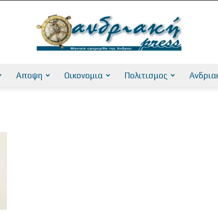
Αποψη
Οικονομια
Πολιτισμος
Ανδρια
AndriakiPress