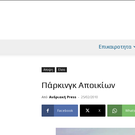
Επικαιροτητα
Αποψη
Ελσα
Πάρκινγκ Αποικίων
Από
Ανδριακή Press
-
25/02/2010
Facebook
X
What