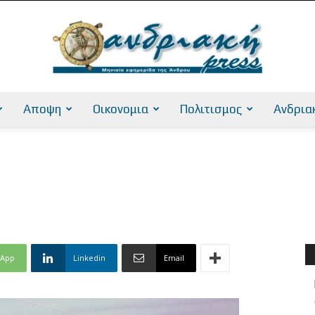
Αποψη
Οικονομια
Πολιτισμος
Ανδρια
AndriakiPress
sApp
Linkedin
Email