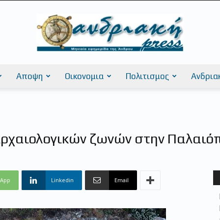
Αποψη
Οικονομια
Πολιτισμος
Ανδρια
AndriakiPress
ρχαιολογικών ζωνών στην Παλαιό
sApp
Linkedin
Email