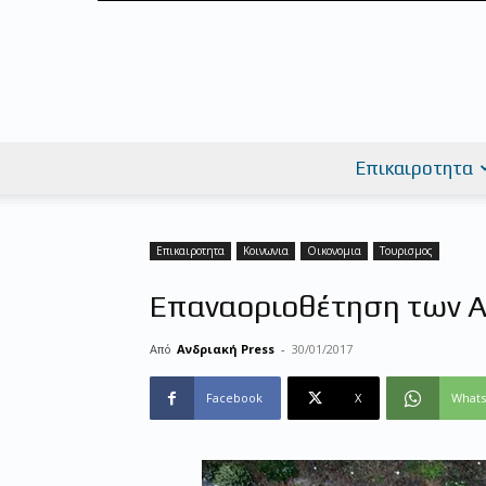
Επικαιροτητα
Επικαιροτητα
Κοινωνια
Οικονομια
Τουρισμος
Επαναοριοθέτηση των Α
Από
Ανδριακή Press
-
30/01/2017
Facebook
X
What