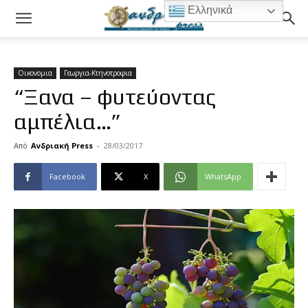
Ελληνικά
Οικονομια
Γεωργια-Κτηνοτροφια
“Ξανα – φυτεύοντας
αμπέλια…”
Από
Ανδριακή Press
-
28/03/2017
Facebook
X
WhatsApp