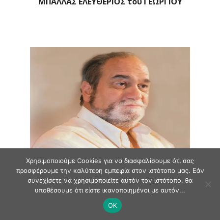
ΜΠΑΛΛΑΣ ΕΛΕΥΘΕΡΙΟΣ του ΓΕΩΡΓΙΟΥ
Χρησιμοποιούμε Cookies για να διασφαλίσουμε ότι σας
ΕΚΛΟΓΙΚΗ ΠΕΡΙΦΕΡΕΙΑ ΑΝΔΡΟΥ
προσφέρουμε την καλύτερη εμπειρία στον ιστότοπο μας. Εάν
συνεχίσετε να χρησιμοποιείτε αυτόν τον ιστότοπο, θα
ΒΑΖΑΚΙΔΗΣ ΙΩΑΝΝΗΣ του Γεωργίου
υποθέσουμε ότι είστε ικανοποιημένοι με αυτόν...
OK
ΖΑΝΝΑΚΗΣ ΓΕΩΡΓΙΟΣ του Μηνά