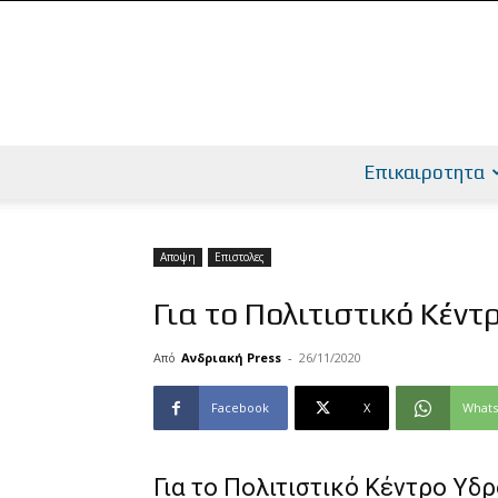
Επικαιροτητα
Αποψη
Επιστολες
Για το Πολιτιστικό Κέν
Από
Ανδριακή Press
-
26/11/2020
Facebook
X
What
Για το Πολιτιστικό Κέντρο Υδ