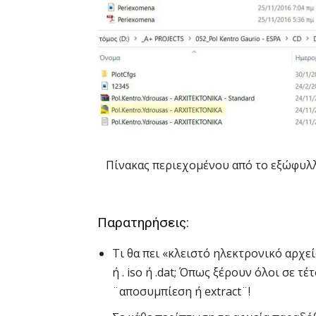
Πίνακας περιεχομένου από το εξώφυλ
Παρατηρήσεις:
Τι θα πει «κλειστό ηλεκτρονικό αρχεί
ή . iso ή .dat; Όπως ξέρουν όλοι σε 
¨αποσυμπίεση ή extract¨!