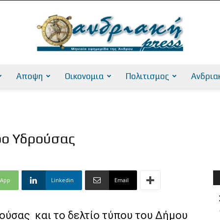
Αποψη
Οικονομια
Πολιτισμος
Ανδρια
AndriakiPress
τρο Υδρούσας
sApp
Linkedin
Email
ρούσας και το δελτίο τύπου του Δήμου