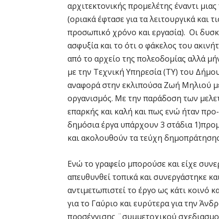
αρχιτεκτονικής προμελέτης έναντι μιας
(οριακά έφτασε για τα λειτουργικά και 
προσωπικό χρόνο και εργασία). Οι δυσκ
ασφυξία και το ότι ο φάκελος του ακιν
από το αρχείο της πολεοδομίας αλλά μή
με την Τεχνική Υπηρεσία (ΤΥ) του Δήμου
αναφορά στην εκλιπούσα Ζωή Μηλιού με
οργανισμός. Με την παράδοση των μελε
επαρκής και καλή και πως ενώ ήταν προ-
δημόσια έργα υπάρχουν 3 στάδια 1)προμ
και ακολουθούν τα τεύχη δημοπράτησης,
Ενώ το γραφείο μπορούσε και είχε συνε
απευθυνθεί τοπικά και συνεργάστηκε και
αντιμετωπιστεί το έργο ως κάτι κοινό κ
για το Γαύριο και ευρύτερα για την Άνδρ
προσέγγισης ¨συμμετοχικού σχεδιασμού