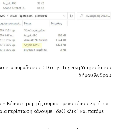
λο του παραδοτέου CD στην Τεχνική Υπηρεσία του
Δήμου Άνδρου
ο»; Κάποιας μορφής συμπιεσμένο τύπου .zip ή .rar
τέτοια περίπτωση κάνουμε ¨δεξί κλικ¨ και πατάμε