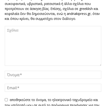
συκοφαντικά, υβριστικά, ρατσιστικά ή άλλα σχόλια που
προτρέπουν σε άσκηση βίας. Επίσης, σχόλια σε greeklish και
κεφαλαία δεν θα δημοσιεύονται, ενώ η andriakipress.gr, όταν
και όπου κρίνει, θα συμμετέχει στον διάλογο.
αποθηκεύστε το όνομα, το ηλεκτρονικό ταχυδρομείο και
τον ιστότοπό μου σε αυτό το πρόγραμμα περιήγησης για την