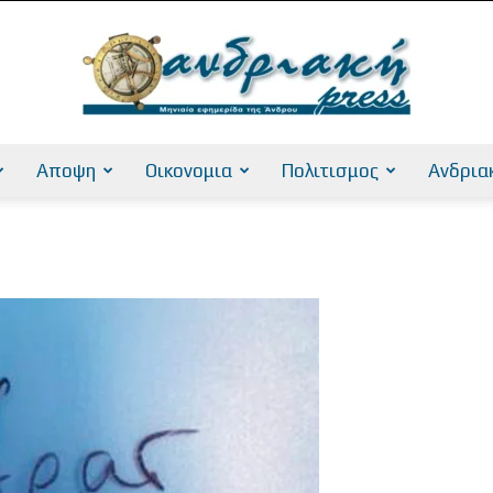
Αποψη
Οικονομια
Πολιτισμος
Ανδρια
AndriakiPress