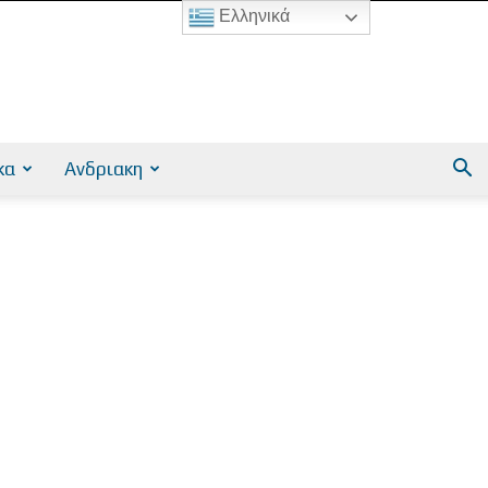
Ελληνικά
κα
Ανδριακη