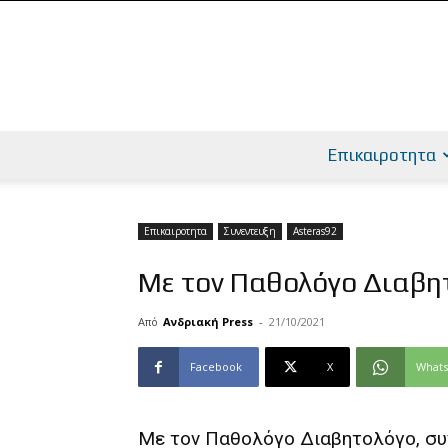
Επικαιροτητα
Επικαιροτητα
Συνεντευξη
Asteras92
Με τον Παθολόγο Διαβητ
Από
Ανδριακή Press
-
21/10/2021
Facebook
X
What
Με τον Παθολόγο Διαβητολόγο, συν