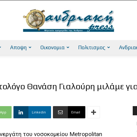
Αποψη
Οικονομια
Πολιτισμος
Ανδρια
AndriakiPress
ολόγο Θανάση Γιαλούρη μιλάμε για
sApp
Linkedin
Email
εργάτη του νοσοκομείου Metropolitan