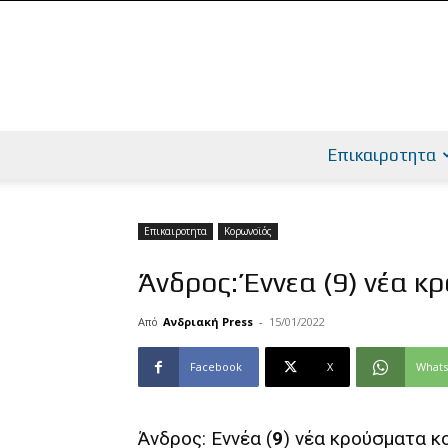
Επικαιροτητα
Επικαιροτητα
Κορωνοϊός
Άνδρος: Έννεα (9) νέα 
Από
Ανδριακή Press
-
15/01/2022
Facebook
X
What
Άνδρος: Εννέα (
9
) νέα κρούσματα 