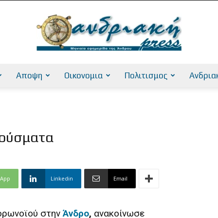
Αποψη
Οικονομια
Πολιτισμος
Ανδρια
AndriakiPress
κρούσματα
sApp
Linkedin
Email
κορωνοϊού στην
Άνδρο
,
ανακοίνωσε