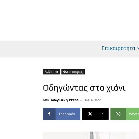
Επικαιροτητα
Ανδριακα
Φωτο-Ιστοριες
Οδηγώντας στο χιόνι
Από
Ανδριακή Press
-
28/01/2022
Facebook
X
What