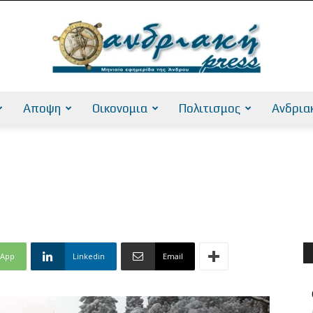
Αποψη
Οικονομια
Πολιτισμος
Ανδρια
AndriakiPress
sApp
Linkedin
Email