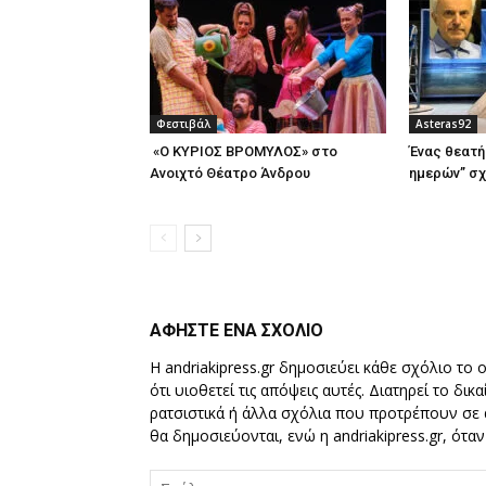
Φεστιβάλ
Asteras92
«Ο ΚΥΡΙΟΣ ΒΡΟΜΥΛΟΣ» στο
Ένας θεατή
Ανοιχτό Θέατρο Άνδρου
ημερών” σχ
ΑΦΗΣΤΕ ΕΝΑ ΣΧΟΛΙΟ
Η andriakipress.gr δημοσιεύει κάθε σχόλιο το 
ότι υιοθετεί τις απόψεις αυτές. Διατηρεί το δι
ρατσιστικά ή άλλα σχόλια που προτρέπουν σε ά
θα δημοσιεύονται, ενώ η andriakipress.gr, ότα