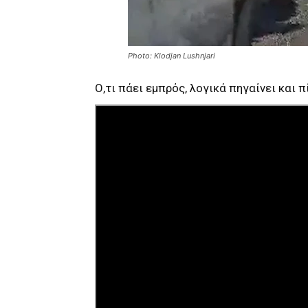
Photo: Klodjan Lushnjari
Ο,τι πάει εμπρός, λογικά πηγαίνει κα