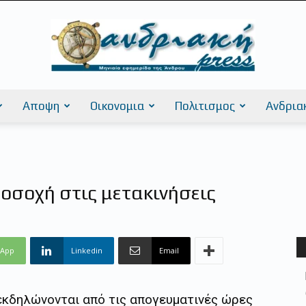
Αποψη
Οικονομια
Πολιτισμος
Ανδρια
AndriakiPress
οσοχή στις μετακινήσεις
sApp
Linkedin
Email
εκδηλώνονται από τις απογευματινές ώρες