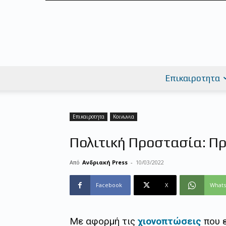
Επικαιροτητα
Επικαιροτητα
Κοινωνια
Πολιτική Προστασία: Πρ
Από
Ανδριακή Press
-
10/03/2022
Facebook
X
What
Με αφορμή τις
χιονοπτώσεις
που 