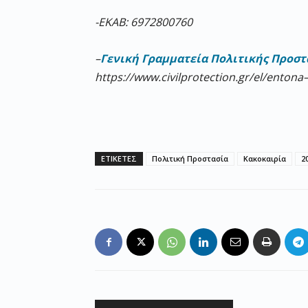
-ΕΚΑΒ: 6972800760
–
Γενική Γραμματεία Πολιτικής Προστ
https
://
www
.
civilprotection
.
gr
/
el
/
entona
ΕΤΙΚΕΤΕΣ
Πολιτική Προστασία
Κακοκαιρία
2